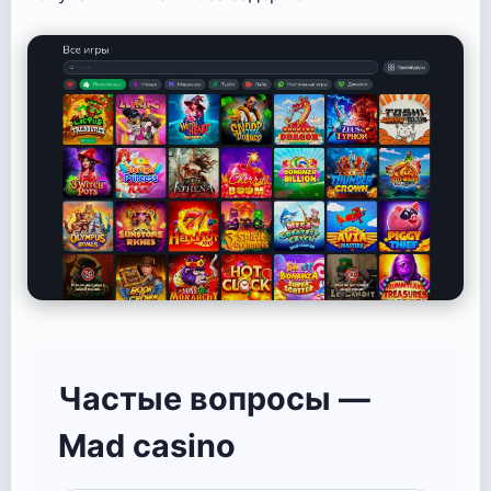
Частые вопросы —
Mad casino